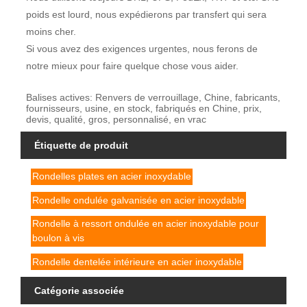
poids est lourd, nous expédierons par transfert qui sera
moins cher.
Si vous avez des exigences urgentes, nous ferons de
notre mieux pour faire quelque chose vous aider.
Balises actives: Renvers de verrouillage, Chine, fabricants,
fournisseurs, usine, en stock, fabriqués en Chine, prix,
devis, qualité, gros, personnalisé, en vrac
Étiquette de produit
Rondelles plates en acier inoxydable
Rondelle ondulée galvanisée en acier inoxydable
Rondelle à ressort ondulée en acier inoxydable pour
boulon à vis
Rondelle dentelée intérieure en acier inoxydable
Catégorie associée