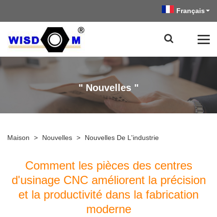
Français
" Nouvelles "
Maison
>
Nouvelles
>
Nouvelles De L'industrie
Comment les pièces des centres
d'usinage CNC améliorent la précision
et la productivité dans la fabrication
moderne